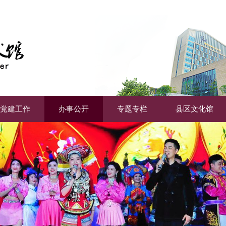
党建工作
办事公开
专题专栏
县区文化馆