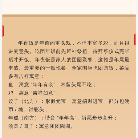
年夜饭是年前的重头戏，不但丰富多彩，而且很
讲究意头。吃团年饭前先拜神祭祖，待拜祭仪式完毕
后才开饭。年夜饭是家人的团圆聚餐，这顿是年尾最
丰盛、最重要的一顿晚餐。
全家围坐吃团圆饭，菜品
多有吉祥寓意：
鱼：寓意 “年年有余”，常留头尾不吃；
鸡：寓意 “吉祥如意”；
饺子（北方）：形似元宝，寓意招财进宝，部分包硬
币 / 糖，讨彩头；
年糕（南方）：谐音 “年年高”，祈愿步步高升；
汤圆 / 圆子：寓意团团圆圆。