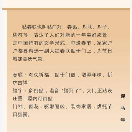
贴春联也叫贴门对、春贴、对联、对子、
桃符等，表达了人们对新的一年美好愿景，
是中国特有的文学形式。每逢春节，家家户
户都要精选一副大红春联贴于门上，为节日
增加喜庆气氛。
春联：对仗祈福，贴于门侧，增添年味、祈
求吉祥；
福字：多倒贴，谐音 “福到了”，大门正贴表
迎
庄重，屋内可倒贴；
门神、窗花：驱邪避凶、装饰家居，烘托节
马
日氛围。
年