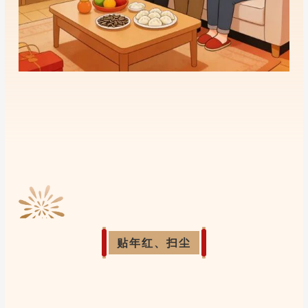
贴年红、扫尘