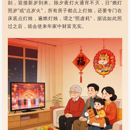
刻，迎接新岁到来。除夕夜灯火通宵不灭，日“燃灯
照岁”或“点岁火”，所有房子都点上灯烛，还要专门在
床底点灯烛，遍燃灯烛，谓之“照虚耗”，据说如此照
过之后，就会使来年家中财富充实。